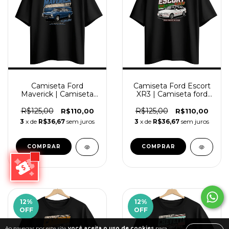
Camiseta Ford
Camiseta Ford Escort
Maverick | Camiseta
XR3 | Camiseta ford
ford maverick 1977
escort xr3 1992 carro
azul carro clásico
clássico
R$125,00
R$125,00
R$110,00
R$110,00
muscle car
3
x de
R$36,67
sem juros
3
x de
R$36,67
sem juros
COMPRAR
COMPRAR
12
%
12
%
OFF
OFF
Ao navegar por este site
você aceita o uso de cookies
para